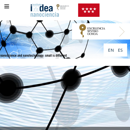
EN
ES